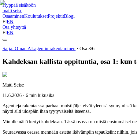
Hyppää sisältöön
matti seise
Osaaminen
Koulutukset
Projektit
Blogi
FI
EN
Ota yhteyttä
FI
EN
Sarja
:
Oman AI-agentin rakentaminen
·
Osa
3
/
6
Kahdeksan kallista oppituntia, osa 1: kun 
Matti Seise
11.6.2026
·
6
min lukuaika
Agentteja rakentaessa parhaat muistijäljet eivät yleensä synny niistä ke
näytti silti ulospäin ihan tyytyväiseltä itseensä.
Minulle näitä kertyi kahdeksan. Tässä osassa on niistä ensimmäiset nelj
Seuraavassa osassa mennään astetta ikävämpiin tapauksiin: niihin, jois