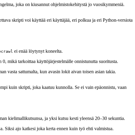
ongelma, joka on kiusannut ohjelmistokehitystä jo vuosikymmeniä.
tava skripti voi käyttää eri käyttäjää, eri polkua ja eri Python-versiota
ei enää löytynyt koneelta.
ecrawl
0, mikä tarkoittaa käyttöjärjestelmälle onnistunutta suoritusta.
an vasta sattumalta, kun avasin lokit aivan toisen asian takia.
mpi kuin skripti, joka kaatuu kunnolla. Se ei vain epäonnistu, vaan
oman kielimallikutsunsa, ja yksi kutsu kesti yleensä 20–30 sekuntia.
a. Siksi ajo katkesi joka kerta ennen kuin työ ehti valmistua.