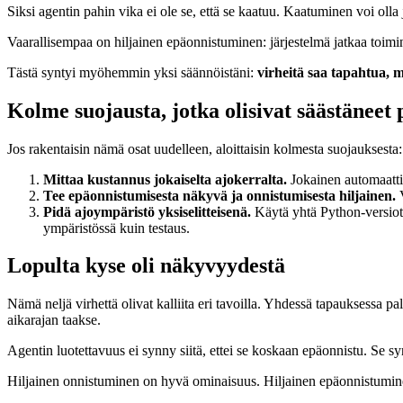
Siksi agentin pahin vika ei ole se, että se kaatuu. Kaatuminen voi oll
Vaarallisempaa on hiljainen epäonnistuminen: järjestelmä jatkaa toimint
Tästä syntyi myöhemmin yksi säännöistäni:
virheitä saa tapahtua, mu
Kolme suojausta, jotka olisivat säästäneet 
Jos rakentaisin nämä osat uudelleen, aloittaisin kolmesta suojauksesta:
Mittaa kustannus jokaiselta ajokerralta.
Jokainen automaattine
Tee epäonnistumisesta näkyvä ja onnistumisesta hiljainen.
V
Pidä ajoympäristö yksiselitteisenä.
Käytä yhtä Python-versiota,
ympäristössä kuin testaus.
Lopulta kyse oli näkyvyydestä
Nämä neljä virhettä olivat kalliita eri tavoilla. Yhdessä tapauksessa p
aikarajan taakse.
Agentin luotettavuus ei synny siitä, ettei se koskaan epäonnistu. Se s
Hiljainen onnistuminen on hyvä ominaisuus. Hiljainen epäonnistumine