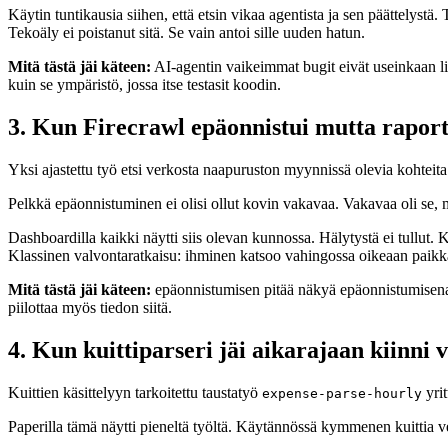
Käytin tuntikausia siihen, että etsin vikaa agentista ja sen päättelyst
Tekoäly ei poistanut sitä. Se vain antoi sille uuden hatun.
Mitä tästä jäi käteen:
AI-agentin vaikeimmat bugit eivät useinkaan liity
kuin se ympäristö, jossa itse testasit koodin.
3. Kun Firecrawl epäonnistui mutta raport
Yksi ajastettu työ etsi verkosta naapuruston myynnissä olevia kohtei
Pelkkä epäonnistuminen ei olisi ollut kovin vakavaa. Vakavaa oli se, mi
Dashboardilla kaikki näytti siis olevan kunnossa. Hälytystä ei tullut. 
Klassinen valvontaratkaisu: ihminen katsoo vahingossa oikeaan paikk
Mitä tästä jäi käteen:
epäonnistumisen pitää näkyä epäonnistumisena. S
piilottaa myös tiedon siitä.
4. Kun kuittiparseri jäi aikarajaan kiinni v
Kuittien käsittelyyn tarkoitettu taustatyö
yrit
expense-parse-hourly
Paperilla tämä näytti pieneltä työltä. Käytännössä kymmenen kuittia vei