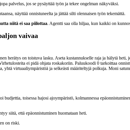
a jopa palvelus, jos se pysäyttää työn ja tekee ongelman näkyväksi.
aansa, näyttää onnistuneelta ja jättää silti olennaisen työn tekemättä.
tta niitä ei saa piilottaa
. Agentti saa olla hiljaa, kun kaikki on kunnoss
paljon vaivaa
n herätys on toistuva lasku. Aseta kustannukselle raja ja hälytä heti, jo
irhetulosteita ei pidä ohjata roskakoriin. Paluukoodi 0 tarkoittaa onnist
 yhtä virtuaaliympäristöä ja selkeästi määriteltyjä polkuja. Moni satunna
aloi budjettia, toisessa hajosi ajoympäristö, kolmannessa epäonnistumine
yntyy siitä, että epäonnistuminen huomataan heti.
n on riski.