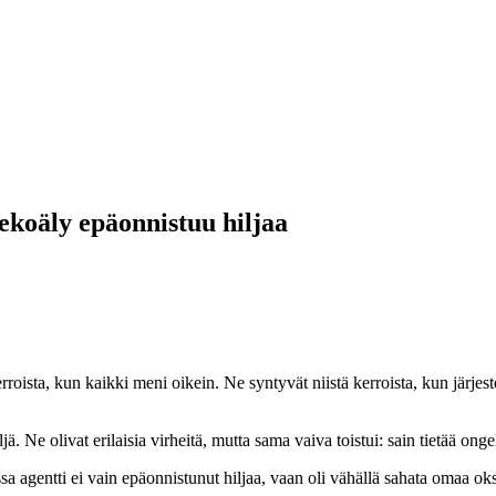
tekoäly epäonnistuu hiljaa
rroista, kun kaikki meni oikein. Ne syntyvät niistä kerroista, kun järjeste
ä. Ne olivat erilaisia virheitä, mutta sama vaiva toistui: sain tietää on
sa agentti ei vain epäonnistunut hiljaa, vaan oli vähällä sahata omaa ok