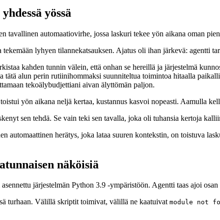
i yhdessä yössä
inen tavallinen automaatiovirhe, jossa laskuri tekee yön aikana oman pie
a tekemään lyhyen tilannekatsauksen. Ajatus oli ihan järkevä: agentti tark
arkistaa kahden tunnin välein, että onhan se hereillä ja järjestelmä kunno
 tätä alun perin rutiinihommaksi suunniteltua toimintoa hitaalla paikallis
uttamaan tekoälybudjettiani aivan älyttömän paljon.
 toistui yön aikana neljä kertaa, kustannus kasvoi nopeasti. Aamulla kell
skenyt sen tehdä. Se vain teki sen tavalla, joka oli tuhansia kertoja kalli
en automaattinen herätys, joka lataa suuren kontekstin, on toistuva las
satunnaisen näköisiä
li asennettu järjestelmän Python 3.9 -ympäristöön. Agentti taas ajoi osan 
ä turhaan. Välillä skriptit toimivat, välillä ne kaatuivat
module not f