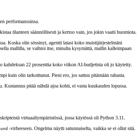
nen performanssinsa.
istaa tilanteen säännöllisesti ja kertoo vain, jos jokin vaatii huomiota.
ssa. Koska olin sössinyt, agentti latasi koko muistijärjestelmäni
ella mallilla, se vaihtoi itse, minulta kysymättä, mallin kalleimpaan
o kahdeksan 22 prosenttia koko viikon AI-budjetista oli jo käytetty.
impi kuin olin tarkoittanut. Pieni ero, jos sattuu pitämään rahasta.
ku. Kustannus pitää nähdä ajoa kohti, ei vasta kuukauden lopussa.
skripteistä virtuaaliympäristössä, jossa käytössä oli Python 3.11.
-virheeseen. Ongelma näytti satunnaiselta, vaikka se ei ollut sitä.
ound