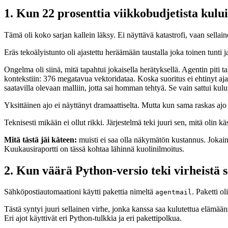
1. Kun 22 prosenttia viikkobudjetista kulu
Tämä oli koko sarjan kallein läksy. Ei näyttävä katastrofi, vaan sella
Eräs tekoälyistunto oli ajastettu heräämään taustalla joka toinen tunti j
Ongelma oli siinä, mitä tapahtui jokaisella herätyksellä. Agentin piti t
kontekstiin: 376 megatavua vektoridataa. Koska suoritus ei ehtinyt ajaa
saatavilla olevaan malliin, jotta sai homman tehtyä. Se vain sattui kul
Yksittäinen ajo ei näyttänyt dramaattiselta. Mutta kun sama raskas ajo
Teknisesti mikään ei ollut rikki. Järjestelmä teki juuri sen, mitä olin kä
Mitä tästä jäi käteen:
muisti ei saa olla näkymätön kustannus. Jokain
Kuukausiraportti on tässä kohtaa lähinnä kuolinilmoitus.
2. Kun väärä Python-versio teki virheistä 
Sähköpostiautomaationi käytti pakettia nimeltä
. Paketti o
agentmail
Tästä syntyi juuri sellainen virhe, jonka kanssa saa kulutettua elämääns
Eri ajot käyttivät eri Python-tulkkia ja eri pakettipolkua.