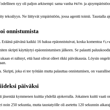
ä. Todellinen syy oli paljon arkisempi: sama vanha
- ja ajoympäristö
PATH
 tekoälyyn. Ne liittyvät ympäristöön, jossa agentti toimii. Taustalla ajet
oi onnistumista
ta. Eräänä päivänä kaikki 16 hakua epäonnistuivat, koska komentoa
fir
ten skripti käyttäytyi epäonnistumisen jälkeen. Se palautti paluukoodin 
Kukaan ei nähnyt, että haut olivat olleet rikki päiväkausia. Löysin ongelm
aan.
kripti, joka ei tee työtään mutta palauttaa onnistumisen, on vaarallise
iideksi päiväksi
ti jäsentää kymmenen kuittia yhdellä ajokerralla. Jokainen kuitti vaati 
 noin 250 sekuntia, mutta taustatyölle oli asetettu 120 sekunnin aikaraj