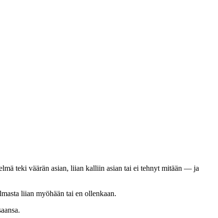
lmä teki väärän asian, liian kalliin asian tai ei tehnyt mitään — ja
gelmasta liian myöhään tai en ollenkaan.
saansa.