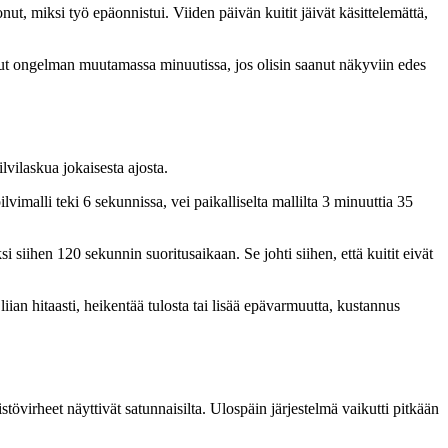
ut, miksi työ epäonnistui. Viiden päivän kuitit jäivät käsittelemättä,
nnut ongelman muutamassa minuutissa, jos olisin saanut näkyviin edes
vilaskua jokaisesta ajosta.
lvimalli teki 6 sekunnissa, vei paikalliselta mallilta 3 minuuttia 35
i siihen 120 sekunnin suoritusaikaan. Se johti siihen, että kuitit eivät
iian hitaasti, heikentää tulosta tai lisää epävarmuutta, kustannus
istövirheet näyttivät satunnaisilta. Ulospäin järjestelmä vaikutti pitkään