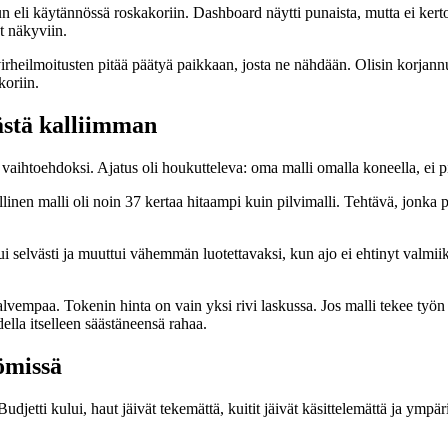
n eli käytännössä roskakoriin. Dashboard näytti punaista, mutta ei kerton
ut näkyviin.
 virheilmoitusten pitää päätyä paikkaan, josta ne nähdään. Olisin korja
koriin.
ästä kalliimman
aihtoehdoksi. Ajatus oli houkutteleva: oma malli omalla koneella, ei pil
linen malli oli noin 37 kertaa hitaampi kuin pilvimalli. Tehtävä, jonka pi
ui selvästi ja muuttui vähemmän luotettavaksi, kun ajo ei ehtinyt valmiiks
alvempaa. Tokenin hinta on vain yksi rivi laskussa. Jos malli tekee työn l
ella itselleen säästäneensä rahaa.
ömissä
Budjetti kului, haut jäivät tekemättä, kuitit jäivät käsittelemättä ja ympär