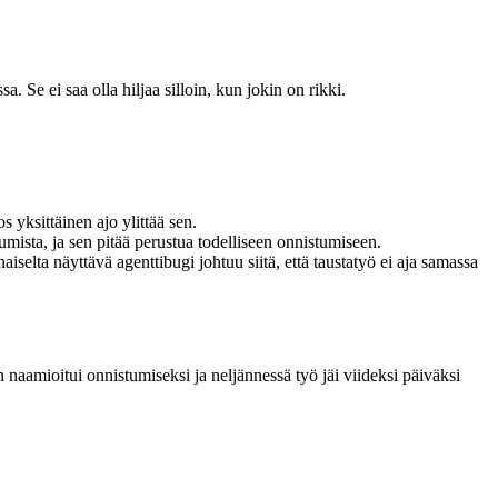
a. Se ei saa olla hiljaa silloin, kun jokin on rikki.
s yksittäinen ajo ylittää sen.
umista, ja sen pitää perustua todelliseen onnistumiseen.
iselta näyttävä agenttibugi johtuu siitä, että taustatyö ei aja samassa
n naamioitui onnistumiseksi ja neljännessä työ jäi viideksi päiväksi