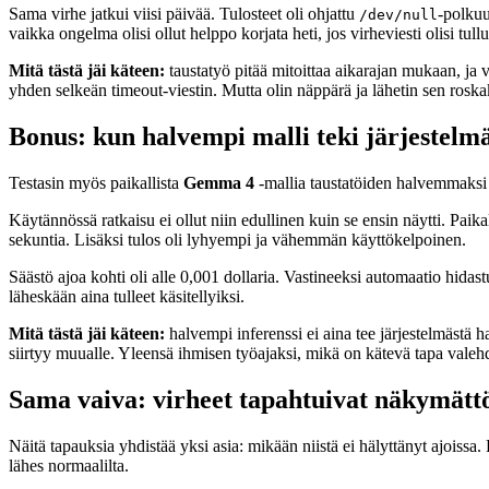
Sama virhe jatkui viisi päivää. Tulosteet oli ohjattu
-polkuu
/dev/null
vaikka ongelma olisi ollut helppo korjata heti, jos virheviesti olisi tull
Mitä tästä jäi käteen:
taustatyö pitää mitoittaa aikarajan mukaan, ja
yhden selkeän timeout-viestin. Mutta olin näppärä ja lähetin sen roska
Bonus: kun halvempi malli teki järjestelm
Testasin myös paikallista
Gemma 4
-mallia taustatöiden halvemmaksi v
Käytännössä ratkaisu ei ollut niin edullinen kuin se ensin näytti. Paikal
sekuntia. Lisäksi tulos oli lyhyempi ja vähemmän käyttökelpoinen.
Säästö ajoa kohti oli alle 0,001 dollaria. Vastineeksi automaatio hidast
läheskään aina tulleet käsitellyiksi.
Mitä tästä jäi käteen:
halvempi inferenssi ei aina tee järjestelmästä h
siirtyy muualle. Yleensä ihmisen työajaksi, mikä on kätevä tapa valehd
Sama vaiva: virheet tapahtuivat näkymätt
Näitä tapauksia yhdistää yksi asia: mikään niistä ei hälyttänyt ajoissa. 
lähes normaalilta.