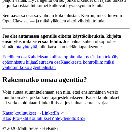
paljon valtaa. Hyvä agentti on se, jonka oikeudet on rajattu tarkasti
ja jonka riskialttiit toimet kulkevat hyväksynnän kautta.
Seuraavassa osassa vaihdan koko alustan. Kerron, miksi luovuin
OpenClaw'sta — ja mikä yllättäen alkoi vihdoin toimia.
Jos olet antamassa agentille oikeita käyttöoikeuksia, kirjoita
ensin ylös mitä se ei saa tehdä.
Jos haluat siihen ulkopuoliset
silmät,
ota yhteyttä
, niin katsotaan teidän tapauksenne.
Edellinen osa
Kahdeksan kallista oppituntia, osa 1: kun tekoäly
epäonnistuu hiljaa
Seuraava osa
Kaaoksesta kontrolliin: miksi
vaihdoin koko agenttialustan
Rakennatko omaa agenttia?
Voin auttaa suunnittelemaan sen niin, ettei ensimmäinen versio
muutu omaksi pikku käyttöjärjestelmäkseen. Katso koulutukset —
tai verkostoidutaan LinkedInissä, jos haluat seurata sarjaa.
Katso koulutukset
→
LinkedIn
↗
Blogi
Projektit
Koulutukset
Yhteydenotto
RSS
©
2026
Matti Seise · Helsinki