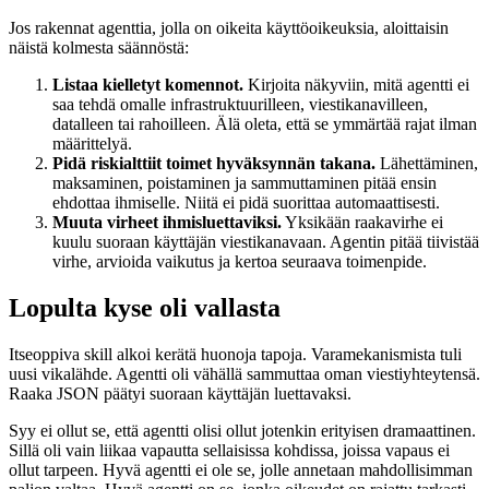
Jos rakennat agenttia, jolla on oikeita käyttöoikeuksia, aloittaisin
näistä kolmesta säännöstä:
Listaa kielletyt komennot.
Kirjoita näkyviin, mitä agentti ei
saa tehdä omalle infrastruktuurilleen, viestikanavilleen,
datalleen tai rahoilleen. Älä oleta, että se ymmärtää rajat ilman
määrittelyä.
Pidä riskialttiit toimet hyväksynnän takana.
Lähettäminen,
maksaminen, poistaminen ja sammuttaminen pitää ensin
ehdottaa ihmiselle. Niitä ei pidä suorittaa automaattisesti.
Muuta virheet ihmisluettaviksi.
Yksikään raakavirhe ei
kuulu suoraan käyttäjän viestikanavaan. Agentin pitää tiivistää
virhe, arvioida vaikutus ja kertoa seuraava toimenpide.
Lopulta kyse oli vallasta
Itseoppiva skill alkoi kerätä huonoja tapoja. Varamekanismista tuli
uusi vikalähde. Agentti oli vähällä sammuttaa oman viestiyhteytensä.
Raaka JSON päätyi suoraan käyttäjän luettavaksi.
Syy ei ollut se, että agentti olisi ollut jotenkin erityisen dramaattinen.
Sillä oli vain liikaa vapautta sellaisissa kohdissa, joissa vapaus ei
ollut tarpeen. Hyvä agentti ei ole se, jolle annetaan mahdollisimman