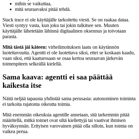
mihin se vaikuttaa,
mitä seuraavaksi pitää tehdä.
Stack trace ei ole käyttäjälle tarkoitettu viesti. Se on raakaa dataa.
Viesti syntyy vasta, kun joku tai jokin tulkitsee sen. Muuten
käyttäjälle lähetetään lähinnä digitaalinen oksennus ja toivotaan
parasta.
Mitä tästä jäi käteen:
virheilmoituksen laatu on käytännön
luotettavuutta. Agentti ei ole luotettava siksi, ettei se koskaan kaadu,
vaan siksi, että kaatuessaan se osaa kertoa seuraavan järkevän
toimenpiteen selkeällä kielellä.
Sama kaava: agentti ei saa päättää
kaikesta itse
Näitä neljää tapausta yhdistää sama perusasia: autonominen toiminta
ei tarkoita rajatonta oikeutta toimia.
Mitä enemmän oikeuksia agentille annetaan, sitä tarkemmin pitää
määritellä, mitkä toimet ovat siltä kiellettyjä tai vaativat ihmisen
hyväksynnän. Erityisen varovainen pitää olla silloin, kun toimia on
vaikea perua.