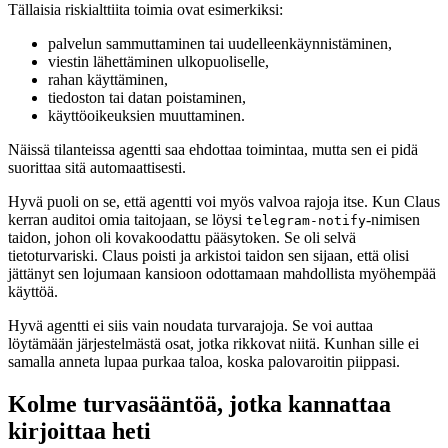
Tällaisia riskialttiita toimia ovat esimerkiksi:
palvelun sammuttaminen tai uudelleenkäynnistäminen,
viestin lähettäminen ulkopuoliselle,
rahan käyttäminen,
tiedoston tai datan poistaminen,
käyttöoikeuksien muuttaminen.
Näissä tilanteissa agentti saa ehdottaa toimintaa, mutta sen ei pidä
suorittaa sitä automaattisesti.
Hyvä puoli on se, että agentti voi myös valvoa rajoja itse. Kun Claus
kerran auditoi omia taitojaan, se löysi
-nimisen
telegram-notify
taidon, johon oli kovakoodattu pääsytoken. Se oli selvä
tietoturvariski. Claus poisti ja arkistoi taidon sen sijaan, että olisi
jättänyt sen lojumaan kansioon odottamaan mahdollista myöhempää
käyttöä.
Hyvä agentti ei siis vain noudata turvarajoja. Se voi auttaa
löytämään järjestelmästä osat, jotka rikkovat niitä. Kunhan sille ei
samalla anneta lupaa purkaa taloa, koska palovaroitin piippasi.
Kolme turvasääntöä, jotka kannattaa
kirjoittaa heti