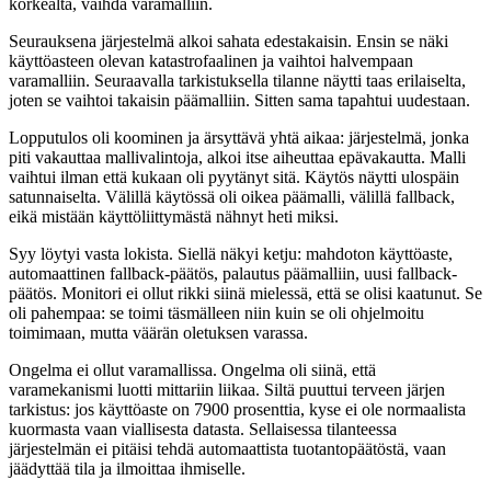
korkealta, vaihda varamalliin.
Seurauksena järjestelmä alkoi sahata edestakaisin. Ensin se näki
käyttöasteen olevan katastrofaalinen ja vaihtoi halvempaan
varamalliin. Seuraavalla tarkistuksella tilanne näytti taas erilaiselta,
joten se vaihtoi takaisin päämalliin. Sitten sama tapahtui uudestaan.
Lopputulos oli koominen ja ärsyttävä yhtä aikaa: järjestelmä, jonka
piti vakauttaa mallivalintoja, alkoi itse aiheuttaa epävakautta. Malli
vaihtui ilman että kukaan oli pyytänyt sitä. Käytös näytti ulospäin
satunnaiselta. Välillä käytössä oli oikea päämalli, välillä fallback,
eikä mistään käyttöliittymästä nähnyt heti miksi.
Syy löytyi vasta lokista. Siellä näkyi ketju: mahdoton käyttöaste,
automaattinen fallback-päätös, palautus päämalliin, uusi fallback-
päätös. Monitori ei ollut rikki siinä mielessä, että se olisi kaatunut. Se
oli pahempaa: se toimi täsmälleen niin kuin se oli ohjelmoitu
toimimaan, mutta väärän oletuksen varassa.
Ongelma ei ollut varamallissa. Ongelma oli siinä, että
varamekanismi luotti mittariin liikaa. Siltä puuttui terveen järjen
tarkistus: jos käyttöaste on 7900 prosenttia, kyse ei ole normaalista
kuormasta vaan viallisesta datasta. Sellaisessa tilanteessa
järjestelmän ei pitäisi tehdä automaattista tuotantopäätöstä, vaan
jäädyttää tila ja ilmoittaa ihmiselle.