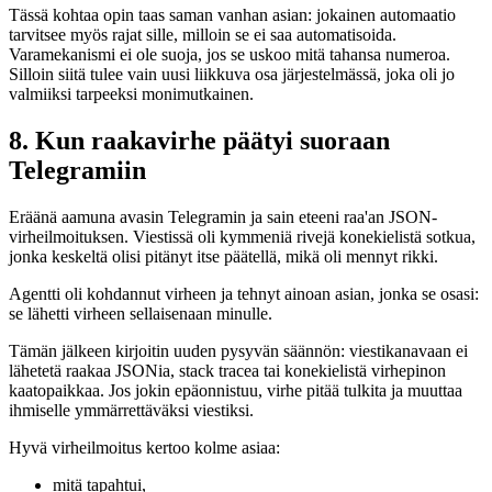
Tässä kohtaa opin taas saman vanhan asian: jokainen automaatio
tarvitsee myös rajat sille, milloin se ei saa automatisoida.
Varamekanismi ei ole suoja, jos se uskoo mitä tahansa numeroa.
Silloin siitä tulee vain uusi liikkuva osa järjestelmässä, joka oli jo
valmiiksi tarpeeksi monimutkainen.
8. Kun raakavirhe päätyi suoraan
Telegramiin
Eräänä aamuna avasin Telegramin ja sain eteeni raa'an JSON-
virheilmoituksen. Viestissä oli kymmeniä rivejä konekielistä sotkua,
jonka keskeltä olisi pitänyt itse päätellä, mikä oli mennyt rikki.
Agentti oli kohdannut virheen ja tehnyt ainoan asian, jonka se osasi:
se lähetti virheen sellaisenaan minulle.
Tämän jälkeen kirjoitin uuden pysyvän säännön: viestikanavaan ei
lähetetä raakaa JSONia, stack tracea tai konekielistä virhepinon
kaatopaikkaa. Jos jokin epäonnistuu, virhe pitää tulkita ja muuttaa
ihmiselle ymmärrettäväksi viestiksi.
Hyvä virheilmoitus kertoo kolme asiaa:
mitä tapahtui,