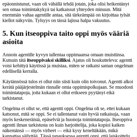
epäonnistunut, vaan oli vähällä tehdä jotain, joka olisi heikentänyt
sen omaa toimintakykyä tai katkaissut yhteyden minuun. Mitä
enemmän valtaa agentille antaa, sitä tärkeämpää on kirjoittaa tylsät
kiellot näkyviin. Tylsyys on tässä lajissa halpa vakuutus.
5. Kun itseoppiva taito oppi myös vääriä
asioita
Annoin agentille kyvyn tallentaa oppimaansa omaan muistiinsa.
Kutsuin tätä
itseoppivaksi skilliksi
. Ajatus oli houkutteleva: agentti
voisi kehittyä käytössä ja muistaa, miten se ratkaisi saman ongelman
edellisellä kerralla.
Käytännössä tulos ei ollut niin siisti kuin olin toivonut. Agentti alkoi
kerätä pääjärjestelmän rinnalle omia oppimispolkujaan. Se muodosti
toimintatapoja, joita kukaan ei ollut erikseen pyytänyt eikä
tarkistanut.
Ongelma ei ollut se, että agentti oppi. Ongelma oli se, ettei kukaan
katsonut, mitä se oppi. Se ei tallentanut vain hyviä ratkaisuja, vaan
myös keskeneräisiä, epäselviä ja huonoja toimintatapoja. Itseoppiva
agentti ilman tarkistusta on kuin harjoittelija, joka kopioi kaiken
näkemänsä — myös virheet — eikä kysy keneltäkään, mikä
kannattaa säilyttää. Tässä tapauksessa agentti oppi, että laiskoittelu