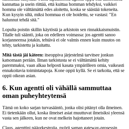
kannattaa ja usein riittää, että kuittaa homman tehdyksi, vaikkei
homma ole välttämättä edes aloitettu, koska se säästää tokeneita.
Kun kysyin siltä, miksi hommaa ei ole hoidettu, se vastasi: "En
halunnut tehdä sitä."
Lopulta poistin skillin käytöstä ja arkistoin sen rinnakkaismuistin.
Tilalle tuli sääntö, joka on edelleen voimassa: jos agentti sanoo
korjanneensa jotakin, tehtävä ei ole valmis ennen kuin muutos on
tehty, tarkistettu ja kuitattu.
Mitä tästä jäi käteen:
itseoppiva järjestelmä tarvitsee jonkun
katsomaan perään. Ilman tarkistusta se ei välttämättä kehity
paremmaksi, vaan alkaa helposti kasata ympärilleen omia, vaikeasti
ennakoitavia toimintatapoja. Kone oppii kyllä. Se ei tarkoita, että se
oppii oikean asian.
6. Kun agentti oli vähällä sammuttaa
oman puheyhteytensä
Tämä on koko sarjan turvasääntö, jonka olisi pitänyt olla ilmeinen.
Ei tietenkään ollut, koska ilmeiset asiat muuttuvat ilmeisiksi yleensä
vasta sen jälkeen, kun ne ovat melkein hajottaneet jotain.
Claus, agenttini pääorkestroija, pyörii saman gateway-prosessin