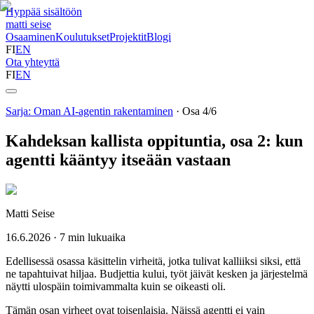
Hyppää sisältöön
matti seise
Osaaminen
Koulutukset
Projektit
Blogi
FI
EN
Ota yhteyttä
FI
EN
Sarja
:
Oman AI-agentin rakentaminen
·
Osa
4
/
6
Kahdeksan kallista oppituntia, osa 2: kun
agentti kääntyy itseään vastaan
Matti Seise
16.6.2026
·
7
min lukuaika
Edellisessä osassa käsittelin virheitä, jotka tulivat kalliiksi siksi, että
ne tapahtuivat hiljaa. Budjettia kului, työt jäivät kesken ja järjestelmä
näytti ulospäin toimivammalta kuin se oikeasti oli.
Tämän osan virheet ovat toisenlaisia. Näissä agentti ei vain