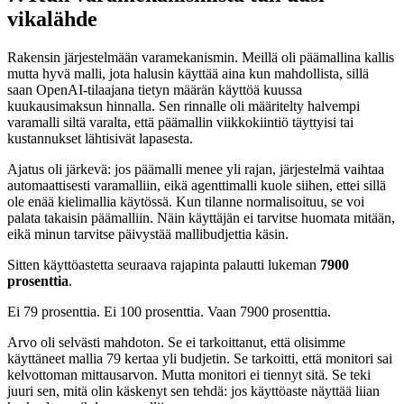
vikalähde
Rakensin järjestelmään varamekanismin. Meillä oli päämallina kallis
mutta hyvä malli, jota halusin käyttää aina kun mahdollista, sillä
saan OpenAI-tilaajana tietyn määrän käyttöä kuussa
kuukausimaksun hinnalla. Sen rinnalle oli määritelty halvempi
varamalli siltä varalta, että päämallin viikkokiintiö täyttyisi tai
kustannukset lähtisivät lapasesta.
Ajatus oli järkevä: jos päämalli menee yli rajan, järjestelmä vaihtaa
automaattisesti varamalliin, eikä agenttimalli kuole siihen, ettei sillä
ole enää kielimallia käytössä. Kun tilanne normalisoituu, se voi
palata takaisin päämalliin. Näin käyttäjän ei tarvitse huomata mitään,
eikä minun tarvitse päivystää mallibudjettia käsin.
Sitten käyttöastetta seuraava rajapinta palautti lukeman
7900
prosenttia
.
Ei 79 prosenttia. Ei 100 prosenttia. Vaan 7900 prosenttia.
Arvo oli selvästi mahdoton. Se ei tarkoittanut, että olisimme
käyttäneet mallia 79 kertaa yli budjetin. Se tarkoitti, että monitori sai
kelvottoman mittausarvon. Mutta monitori ei tiennyt sitä. Se teki
juuri sen, mitä olin käskenyt sen tehdä: jos käyttöaste näyttää liian