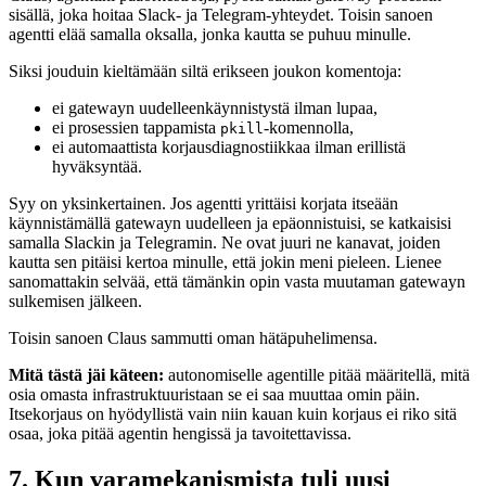
sisällä, joka hoitaa Slack- ja Telegram-yhteydet. Toisin sanoen
agentti elää samalla oksalla, jonka kautta se puhuu minulle.
Siksi jouduin kieltämään siltä erikseen joukon komentoja:
ei gatewayn uudelleenkäynnistystä ilman lupaa,
ei prosessien tappamista
-komennolla,
pkill
ei automaattista korjausdiagnostiikkaa ilman erillistä
hyväksyntää.
Syy on yksinkertainen. Jos agentti yrittäisi korjata itseään
käynnistämällä gatewayn uudelleen ja epäonnistuisi, se katkaisisi
samalla Slackin ja Telegramin. Ne ovat juuri ne kanavat, joiden
kautta sen pitäisi kertoa minulle, että jokin meni pieleen. Lienee
sanomattakin selvää, että tämänkin opin vasta muutaman gatewayn
sulkemisen jälkeen.
Toisin sanoen Claus sammutti oman hätäpuhelimensa.
Mitä tästä jäi käteen:
autonomiselle agentille pitää määritellä, mitä
osia omasta infrastruktuuristaan se ei saa muuttaa omin päin.
Itsekorjaus on hyödyllistä vain niin kauan kuin korjaus ei riko sitä
osaa, joka pitää agentin hengissä ja tavoitettavissa.
7. Kun varamekanismista tuli uusi